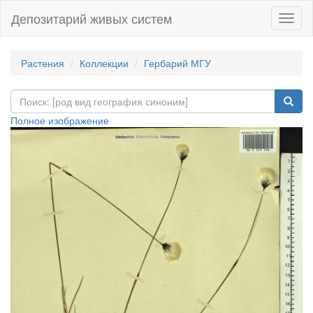
Депозитарий живых систем
Навиг
Растения
Коллекции
Гербарий МГУ
Полное изображение