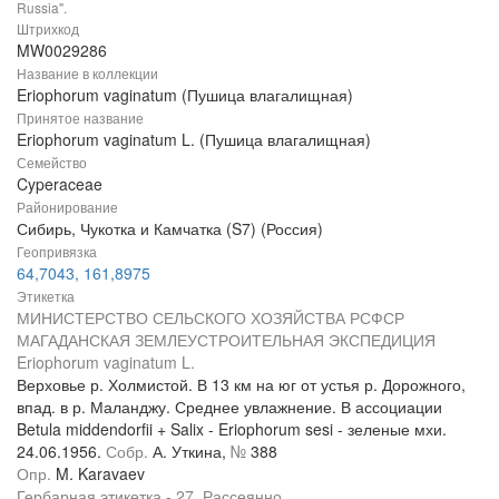
Russia".
Штрихкод
MW0029286
Название в коллекции
Eriophorum vaginatum (Пушица влагалищная)
Принятое название
Eriophorum vaginatum L. (Пушица влагалищная)
Семейство
Cyperaceae
Районирование
Сибирь, Чукотка и Камчатка (S7) (Россия)
Геопривязка
64,7043, 161,8975
Этикетка
МИНИСТЕРСТВО СЕЛЬСКОГО ХОЗЯЙСТВА РСФСР
МАГАДАНСКАЯ ЗЕМЛЕУСТРОИТЕЛЬНАЯ ЭКСПЕДИЦИЯ
Eriophorum vaginatum L.
Верховье р. Холмистой. В 13 км на юг от устья р. Дорожного,
впад. в р. Маланджу. Среднее увлажнение. В ассоциации
Betula middendorfii + Salix - Eriophorum sesi - зеленые мхи.
24.06.1956.
Собр.
А. Уткина,
№
388
Опр.
M. Karavaev
Гербарная этикетка - 27. Рассеянно