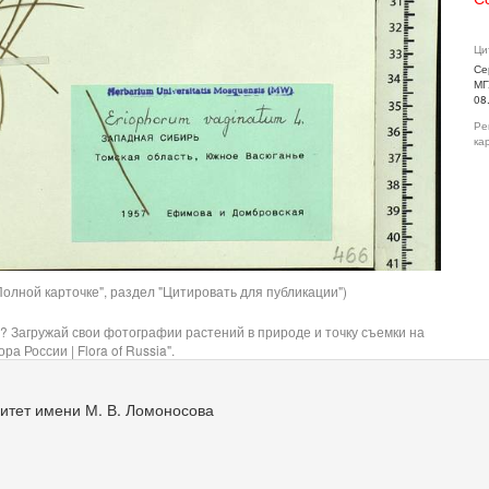
Ци
Се
МГ
08
Ре
ка
олной карточке", раздел "Цитировать для публикации")
? Загружай свои фотографии растений в природе и точку съемки на
ра России | Flora of Russia".
итет имени М. В. Ломоносова