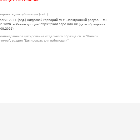
тировать для публикации (сайт)
регин А. П. (ред.) Цифровой гербарий МГУ: Электронный ресурс. – М.:
У, 2026. – Режим доступа: https://plant.depo.msu.ru/ (дата обращения
.08.2026)
комендованное цитирование отдельного образца см. в "Полной
рточке", раздел "Цитировать для публикации"