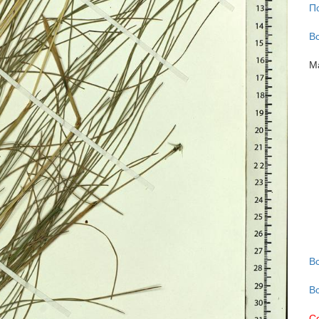
П
В
М
В
В
С