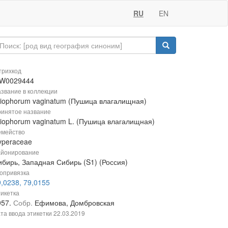
RU
EN
рихкод
W0029444
звание в коллекции
riophorum vaginatum (Пушица влагалищная)
инятое название
riophorum vaginatum L. (Пушица влагалищная)
мейство
yperaceae
йонирование
ибирь, Западная Сибирь (S1) (Россия)
опривязка
,0238, 79,0155
икетка
957.
Собр.
Ефимова, Домбровская
та ввода этикетки
22.03.2019