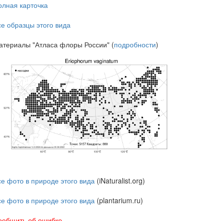
олная карточка
се образцы этого вида
атериалы "Атласа флоры России" (
подробности
)
се фото в природе этого вида
(iNaturalist.org)
се фото в природе этого вида
(plantarium.ru)
ообщить об ошибке