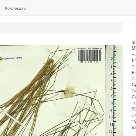
Коллекции
Шт
M
На
E
Пр
E
Се
C
Ра
С
Ге
59
Эт
1
Да