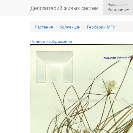
Направление
Депозитарий живых систем
Растения
Растения
Коллекции
Гербарий МГУ
Полное изображение