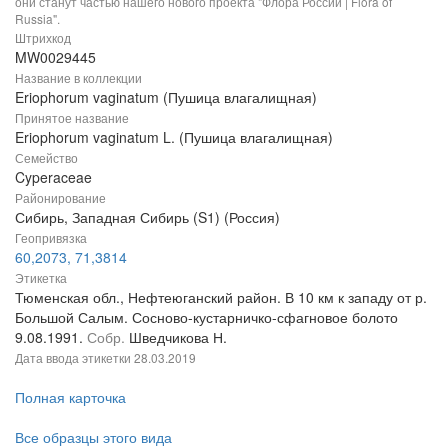
они станут частью нашего нового проекта "Флора России | Flora of
Russia".
Штрихкод
MW0029445
Название в коллекции
Eriophorum vaginatum (Пушица влагалищная)
Принятое название
Eriophorum vaginatum L. (Пушица влагалищная)
Семейство
Cyperaceae
Районирование
Сибирь, Западная Сибирь (S1) (Россия)
Геопривязка
60,2073, 71,3814
Этикетка
Тюменская обл., Нефтеюганский район. В 10 км к западу от р.
Большой Салым. Сосново-кустарничко-сфагновое болото
9.08.1991.
Собр.
Шведчикова Н.
Дата ввода этикетки
28.03.2019
Полная карточка
Все образцы этого вида