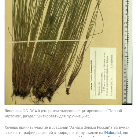
Лицензия CC-BY 4.0 (см. рекомендованное цитирование в "Полной
карточке", раздел "Цитировать для публикации")
Хочешь принять участие в создании "Атласа флоры России"? Загружай
свои фотографии растений в природе и точку съемки на
iNaturalist
, где