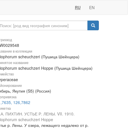
RU
EN
рихкод
W0029548
звание в коллекции
riophorum scheuchzeri (Пушица Шейхцера)
инятое название
riophorum scheuchzeri Hoppe (Пушица Шейхцера)
мейство
yperaceae
йонирование
бирь, Якутия (S5) (Россия)
опривязка
1,7635, 126,7862
икетка
.А. ПИХТИН. УСТЬЕ Р. ЛЕНЫ. VII. 1910.
riophorum scheuchzeri Hoppe
тье р. Лены. У озера, лежащего недалеко от р.