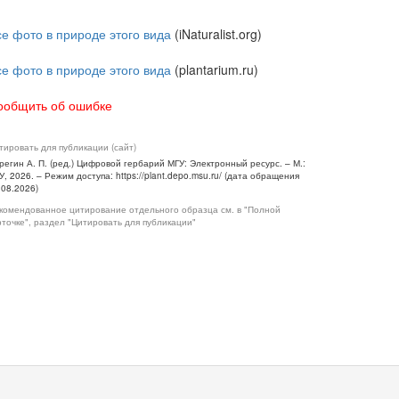
се фото в природе этого вида
(iNaturalist.org)
се фото в природе этого вида
(plantarium.ru)
ообщить об ошибке
тировать для публикации (сайт)
регин А. П. (ред.) Цифровой гербарий МГУ: Электронный ресурс. – М.:
У, 2026. – Режим доступа: https://plant.depo.msu.ru/ (дата обращения
.08.2026)
комендованное цитирование отдельного образца см. в "Полной
рточке", раздел "Цитировать для публикации"