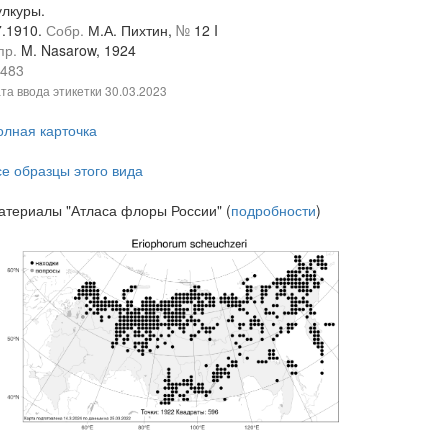
улкуры.
7.1910.
Собр.
М.А. Пихтин,
№
12 I
пр.
M. Nasarow, 1924
483
та ввода этикетки
30.03.2023
олная карточка
се образцы этого вида
атериалы "Атласа флоры России" (
подробности
)