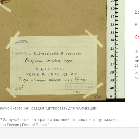
В
В
С
Ци
Се
МГ
09
Ре
ка
олной карточке", раздел "Цитировать для публикации")
? Загружай свои фотографии растений в природе и точку съемки на
ра России | Flora of Russia".