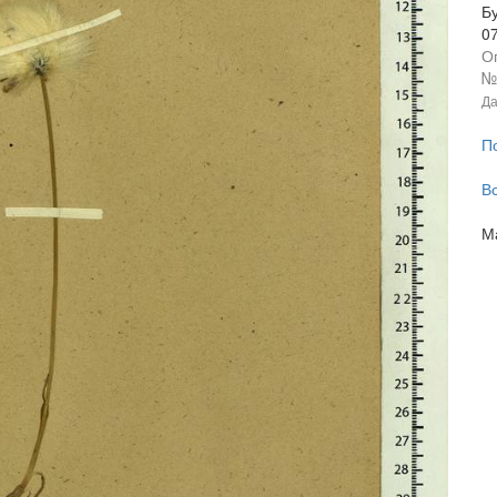
Б
0
О
№
Да
П
В
М