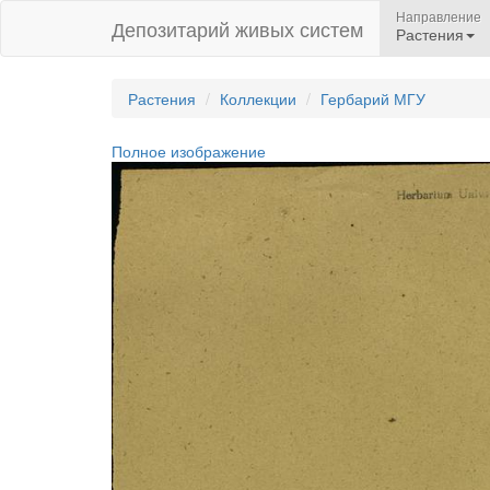
Направление
Депозитарий живых систем
Растения
Растения
Коллекции
Гербарий МГУ
Полное изображение