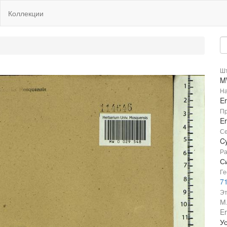
Коллекции
Шт
M
На
E
Пр
E
Се
C
Ра
Си
Ге
7
Эт
М
E
Ус