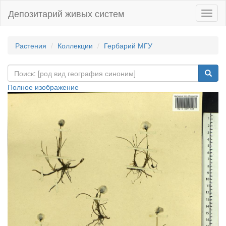
Депозитарий живых систем
Навиг
Растения
Коллекции
Гербарий МГУ
Полное изображение