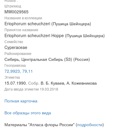
Russia".
Штрихкод
MW0029565
Название в коллекции
Eriophorum scheuchzeri (Пушица Шейхцера)
Принятое название
Eriophorum scheuchzeri Hoppe (Пушица Шейхцера)
Семейство
Cyperaceae
Районирование
Сибирь, Центральная Сибирь (S3) (Россия)
Геопривязка
72,9923, 79,11
Этикетка
15.07.1990.
Собр.
В. Б. Куваев, А. Кожевникова
Дата ввода этикетки
19.03.2018
Полная карточка
Все образцы этого вида
Материалы "Атласа флоры России" (
подробности
)