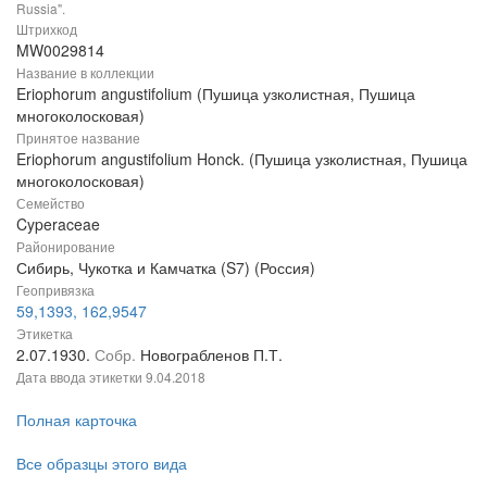
Russia".
Штрихкод
MW0029814
Название в коллекции
Eriophorum angustifolium (Пушица узколистная, Пушица
многоколосковая)
Принятое название
Eriophorum angustifolium Honck. (Пушица узколистная, Пушица
многоколосковая)
Семейство
Cyperaceae
Районирование
Сибирь, Чукотка и Камчатка (S7) (Россия)
Геопривязка
59,1393, 162,9547
Этикетка
2.07.1930.
Собр.
Новограбленов П.Т.
Дата ввода этикетки
9.04.2018
Полная карточка
Все образцы этого вида