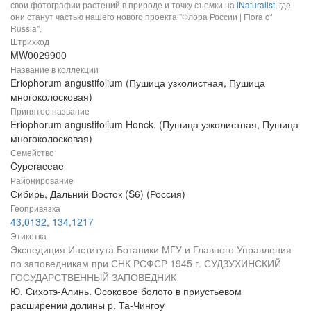
свои фотографии растений в природе и точку съемки на
iNaturalist
, где
они станут частью нашего нового проекта "Флора России | Flora of
Russia".
Штрихкод
MW0029900
Название в коллекции
Eriophorum angustifolium (Пушица узколистная, Пушица
многоколосковая)
Принятое название
Eriophorum angustifolium Honck. (Пушица узколистная, Пушица
многоколосковая)
Семейство
Cyperaceae
Районирование
Сибирь, Дальний Восток (S6) (Россия)
Геопривязка
43,0132, 134,1217
Этикетка
Экспедиция Института Ботаники МГУ и Главного Управления
по заповедникам при СНК РСФСР 1945 г. СУДЗУХИНСКИЙ
ГОСУДАРСТВЕННЫЙ ЗАПОВЕДНИК
Ю. Сихотэ-Алинь. Осоковое болото в приустьевом
расширении долины р. Та-Чингоу