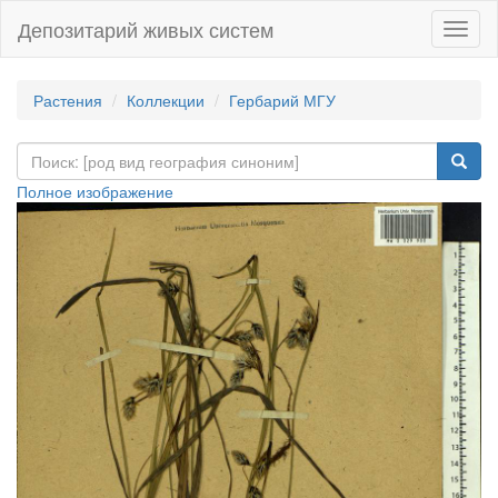
Депозитарий живых систем
Навиг
Растения
Коллекции
Гербарий МГУ
Полное изображение