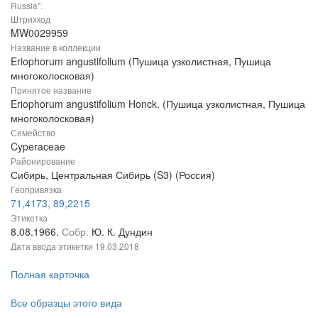
Russia".
Штрихкод
MW0029959
Название в коллекции
Eriophorum angustifolium (Пушица узколистная, Пушица
многоколосковая)
Принятое название
Eriophorum angustifolium Honck. (Пушица узколистная, Пушица
многоколосковая)
Семейство
Cyperaceae
Районирование
Сибирь, Центральная Сибирь (S3) (Россия)
Геопривязка
71,4173, 89,2215
Этикетка
8.08.1966.
Собр.
Ю. К. Дундин
Дата ввода этикетки
19.03.2018
Полная карточка
Все образцы этого вида