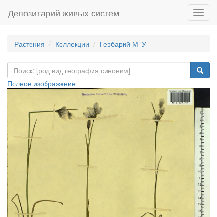
Депозитарий живых систем
Навиг
Растения
Коллекции
Гербарий МГУ
Полное изображение