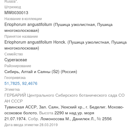
Russia".
Штрихкод
MW0030013
Название в коллекции
Eriophorum angustifolium (Пушица узколистная, Пушица
многоколосковая)
Принятое название
Eriophorum angustifolium Honck. (Пушица узколистная, Пушица
многоколосковая)
Семейство
Cyperaceae
Районирование
Сибирь, Алтай и Саяны (S2) (Россия)
Геопривязка
51,7825, 92,4676
Этикетка
ГЕРБАРИЙ Центрального Сибирского ботанического сада СО
АН СССР
Тувинская АССР, Зап. Саян, Уюкский хр., г. Беделиг. Мохово-
осоковое болото.
Высота
2290 м над ур. моря
21.07.1974.
Собр.
Ломоносова М., Данилюк Л.,
№
2556
Дата ввода этикетки
28.03.2019