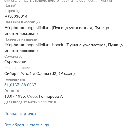
они станут частью нашего нового проекта "Флора России | Flora of
Russia".
Штрихкод
MW0030014
Название в коллекции
Eriophorum angustifolium (Пушица узколистная, Пушица
многоколосковая)
Принятое название
Eriophorum angustifolium Honck. (Пушица узколистная, Пушица
многоколосковая)
Семейство
Cyperaceae
Районирование
Сибирь, Алтай и Саяны (S2) (Россия)
Геопривязка
51,6167, 88,0667
Этикетка
13.07.1935.
Собр.
Гончарова А.
Дата ввода этикетки
27.11.2018
Полная карточка
Все образцы этого вида