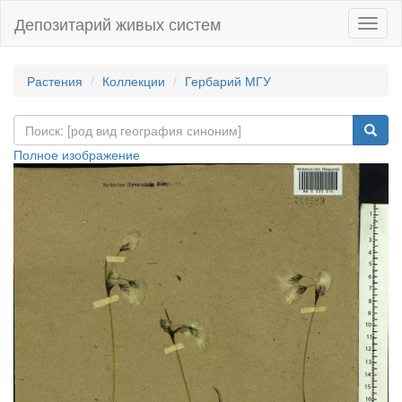
Депозитарий живых систем
Навиг
Растения
Коллекции
Гербарий МГУ
Полное изображение