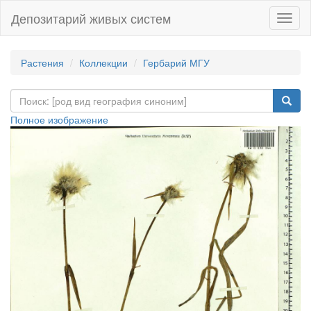
Депозитарий живых систем
Навиг
Растения
Коллекции
Гербарий МГУ
Полное изображение