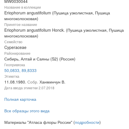
MW0030044
Название в коллекции
Eriophorum angustifolium (Пушица узколистная, Пушица
многоколосковая)
Принятое название
Eriophorum angustifolium Honck. (Пушица узколистная, Пушица
многоколосковая)
Семейство
Cyperaceae
Районирование
Сибирь, Алтай и Саяны (S2) (Россия)
Геопривязка
50,0833, 89,8333
Этикетка
11.08.1980.
Собр.
Ханминчун В.
Дата ввода этикетки
2.07.2018
Полная карточка
Все образцы этого вида
Материалы "Атласа флоры России" (
подробности
)