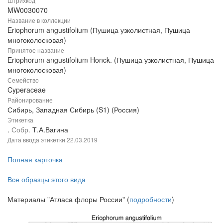
Штрихкод
MW0030070
Название в коллекции
Eriophorum angustifolium (Пушица узколистная, Пушица
многоколосковая)
Принятое название
Eriophorum angustifolium Honck. (Пушица узколистная, Пушица
многоколосковая)
Семейство
Cyperaceae
Районирование
Сибирь, Западная Сибирь (S1) (Россия)
Этикетка
.
Собр.
Т.А.Вагина
Дата ввода этикетки
22.03.2019
Полная карточка
Все образцы этого вида
Материалы "Атласа флоры России" (
подробности
)