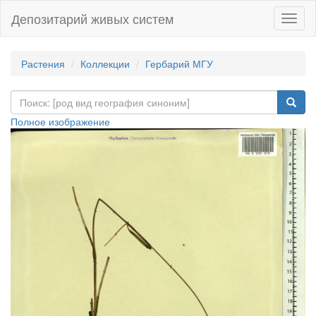
Депозитарий живых систем
Навиг
Растения
Коллекции
Гербарий МГУ
Полное изображение