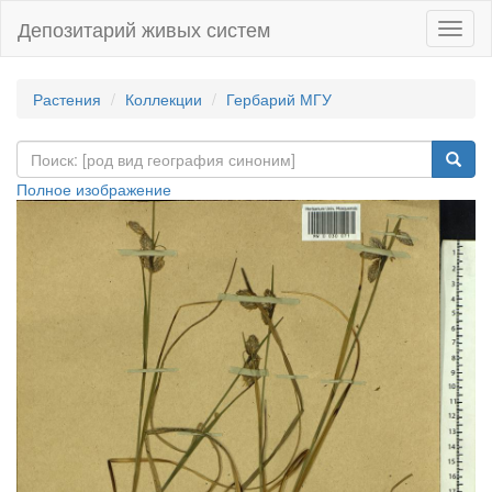
Депозитарий живых систем
Навиг
Растения
Коллекции
Гербарий МГУ
Полное изображение