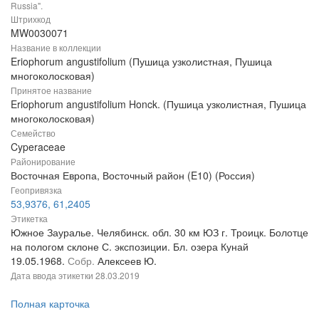
Russia".
Штрихкод
MW0030071
Название в коллекции
Eriophorum angustifolium (Пушица узколистная, Пушица
многоколосковая)
Принятое название
Eriophorum angustifolium Honck. (Пушица узколистная, Пушица
многоколосковая)
Семейство
Cyperaceae
Районирование
Восточная Европа, Восточный район (E10) (Россия)
Геопривязка
53,9376, 61,2405
Этикетка
Южное Зауралье. Челябинск. обл. 30 км ЮЗ г. Троицк. Болотце
на пологом склоне С. экспозиции. Бл. озера Кунай
19.05.1968.
Собр.
Алексеев Ю.
Дата ввода этикетки
28.03.2019
Полная карточка