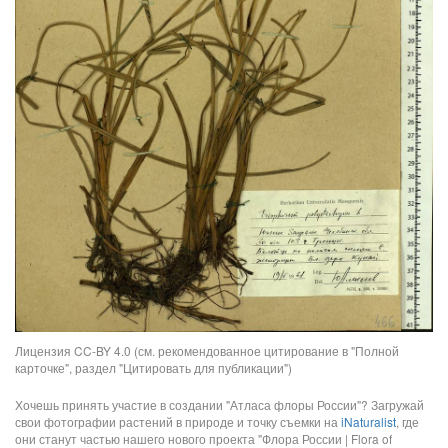
Лицензия CC-BY 4.0 (см. рекомендованное цитирование в "Полной
карточке", раздел "Цитировать для публикации")
Хочешь принять участие в создании "Атласа флоры России"? Загружай
свои фотографии растений в природе и точку съемки на
iNaturalist
, где
они станут частью нашего нового проекта "Флора России | Flora of