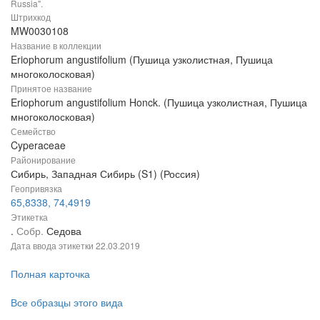
Russia".
Штрихкод
MW0030108
Название в коллекции
Eriophorum angustifolium (Пушица узколистная, Пушица
многоколосковая)
Принятое название
Eriophorum angustifolium Honck. (Пушица узколистная, Пушица
многоколосковая)
Семейство
Cyperaceae
Районирование
Сибирь, Западная Сибирь (S1) (Россия)
Геопривязка
65,8338, 74,4919
Этикетка
.
Собр.
Седова
Дата ввода этикетки
22.03.2019
Полная карточка
Все образцы этого вида