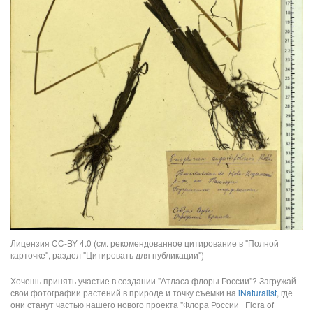
Лицензия CC-BY 4.0 (см. рекомендованное цитирование в "Полной
карточке", раздел "Цитировать для публикации")
Хочешь принять участие в создании "Атласа флоры России"? Загружай
свои фотографии растений в природе и точку съемки на
iNaturalist
, где
они станут частью нашего нового проекта "Флора России | Flora of