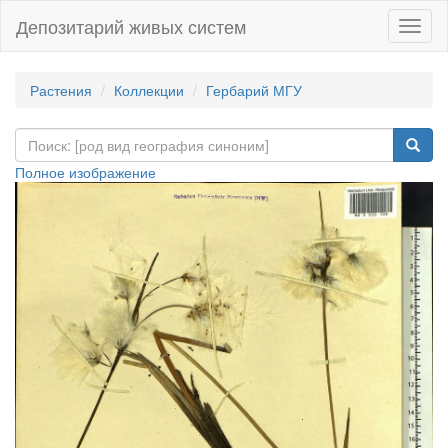
Депозитарий живых систем
Навиг
Растения
Коллекции
Гербарий МГУ
Полное изображение