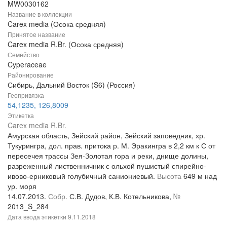
MW0030162
Название в коллекции
Carex media (Осока средняя)
Принятое название
Carex media R.Br. (Осока средняя)
Семейство
Cyperaceae
Районирование
Сибирь, Дальний Восток (S6) (Россия)
Геопривязка
54,1235, 126,8009
Этикетка
Carex media R.Br.
Амурская область, Зейский район, Зейский заповедник, хр.
Тукурингра, дол. прав. притока р. М. Эракингра в 2,2 км к С от
пересечея трассы Зея-Золотая гора и реки, днище долины,
разреженный лиственничник с ольхой пушистый спирейно-
ивово-ерниковый голубичный саниониевый.
Высота
649 м над
ур. моря
14.07.2013.
Собр.
С.В. Дудов, К.В. Котельникова,
№
2013_S_284
Дата ввода этикетки
9.11.2018