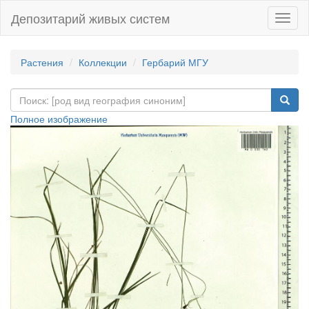
Депозитарий живых систем
Навиг
Растения
Коллекции
Гербарий МГУ
Полное изображение