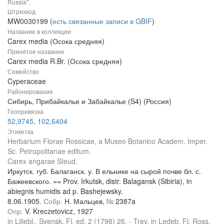
Russia".
Штрихкод
MW0030199 (
есть связанные записи в GBIF
)
Название в коллекции
Carex media (Осока средняя)
Принятое название
Carex media R.Br. (Осока средняя)
Семейство
Cyperaceae
Районирование
Сибирь, Прибайкалье и Забайкалье (S4) (Россия)
Геопривязка
52,9745, 102,6404
Этикетка
Herbarium Florae Rossicae, a Museo Botanico Academ. Imper.
Sc. Petropolitanae editum.
Carex angarae Steud.
Иркутск. губ. Балаганск. у. В ельнике на сырой почве бл. с.
Бажеевского. == Prov. Irkutsk, distr. Balagansk (Sibiria), in
abiegnis humidis ad p. Bashejewsky.
8.06.1905.
Собр.
Н. Мальцев,
№
2387a
Опр.
V. Kreczetovicz, 1927
in Liljebl., Svensk. Fl. ed. 2 (1798) 26. - Trev. in Ledeb. Fl. Ross.