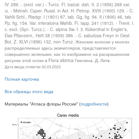
IV. 286. - (excl. var.) - Turcz. Fl. baical. dah. II. 2 (1856) 268 var.
α. - Meinsh. Cyper. Russl. in Act. H. Petrop. XVIII (1900) 129. - C.
Vahlii Schl., Riedgr. I (1801) 87, tab. Gg, fig. 94. II (1806) 46, tab.
Pp, fig. 154. Var. inferaloina Wahlb. Fl. lapp. 241 (1812). - Trevir. l.
c. excl. (Syn. Turcz.). - C. alpina Sw. f. 3. Kükenthal in Engler's,
Das Pflanzenr., Heft 38 (1909) 386. - C. sabulosa Freyn in Oest.
Bot. Z. XLVI (1896) 132, non Turcz. Женские колоски у многих
распределяемых здесь экземпляров, представляются
совершенно зелеными, как то изображено на раскрашенном
рисунке этой осоки в Flora sibirica Гмелина. Д. Литв.
Дата ввода этикетки
30.03.2023
Полная карточка
Все образцы этого вида
Материалы "Атласа флоры России" (
подробности
)