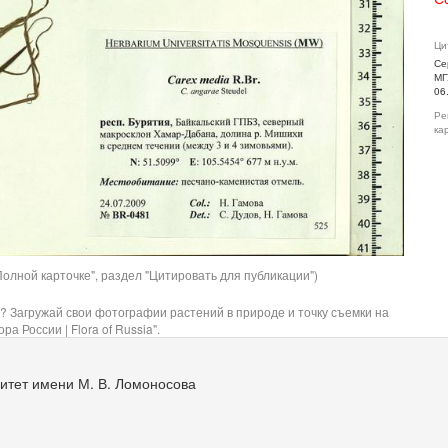
Ци
Се
МГ
06
Ре
ка
олной карточке", раздел "Цитировать для публикации")
? Загружай свои фотографии растений в природе и точку съемки на
ра России | Flora of Russia".
итет имени М. В. Ломоносова