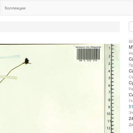
Коллекции
Шт
M
На
C
Пр
Ca
Се
C
Ра
С
Ге
5
Эт
2
Да