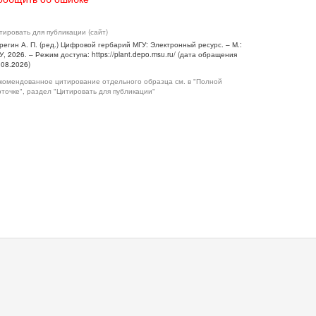
тировать для публикации (сайт)
регин А. П. (ред.) Цифровой гербарий МГУ: Электронный ресурс. – М.:
У, 2026. – Режим доступа: https://plant.depo.msu.ru/ (дата обращения
.08.2026)
комендованное цитирование отдельного образца см. в "Полной
рточке", раздел "Цитировать для публикации"