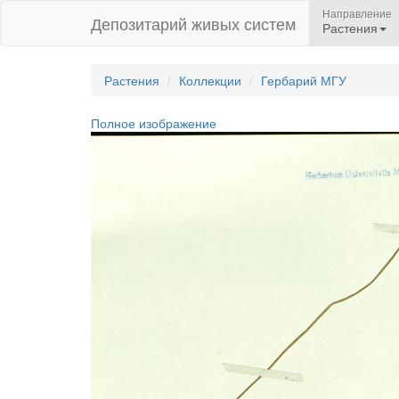
Направление
Депозитарий живых систем
Растения
Растения
Коллекции
Гербарий МГУ
Полное изображение