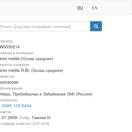
RU
EN
рихкод
W0030214
звание в коллекции
arex media (Осока средняя)
инятое название
rex media R.Br. (Осока средняя)
мейство
yperaceae
йонирование
ибирь, Прибайкалье и Забайкалье (S4) (Россия)
опривязка
1,5099, 105,5454
икетка
4.07.2009.
Собр.
Гамова Н.
та ввода этикетки
13.07.2018