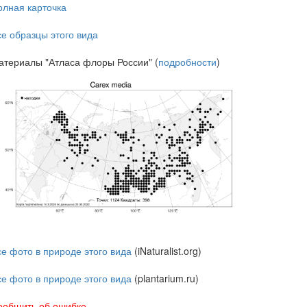
олная карточка
се образцы этого вида
атериалы "Атласа флоры России" (
подробности
)
се фото в природе этого вида
(iNaturalist.org)
се фото в природе этого вида
(plantarium.ru)
ообщить об ошибке