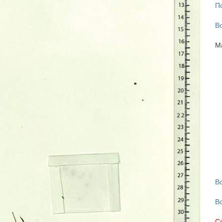
П
В
М
В
В
С