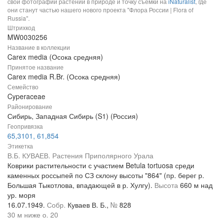
свои фотографии растений в природе и точку съемки на
iNaturalist
, где
они станут частью нашего нового проекта "Флора России | Flora of
Russia".
Штрихкод
MW0030256
Название в коллекции
Carex media (Осока средняя)
Принятое название
Carex media R.Br. (Осока средняя)
Семейство
Cyperaceae
Районирование
Сибирь, Западная Сибирь (S1) (Россия)
Геопривязка
65,3101, 61,854
Этикетка
В.Б. КУВАЕВ. Растения Приполярного Урала
Коврики растительности с участием Betula tortuosa среди
каменных россыпей по СЗ склону высоты "864" (пр. берег р.
Большая Тыкотлова, впадающей в р. Хулгу).
Высота
660 м над
ур. моря
16.07.1949.
Собр.
Куваев В. Б.,
№
828
30 м ниже о. 20