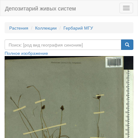
Депозитарий живых систем
Навиг
Растения
Коллекции
Гербарий МГУ
Полное изображение