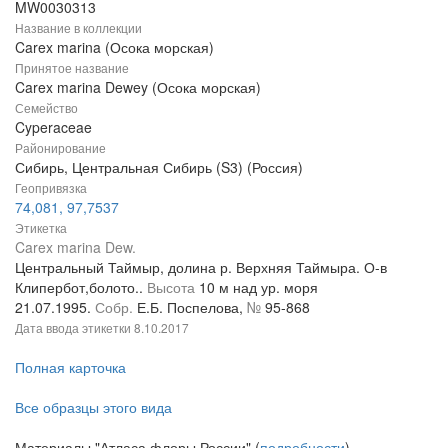
MW0030313
Название в коллекции
Carex marina (Осока морская)
Принятое название
Carex marina Dewey (Осока морская)
Семейство
Cyperaceae
Районирование
Сибирь, Центральная Сибирь (S3) (Россия)
Геопривязка
74,081, 97,7537
Этикетка
Carex marina Dew.
Центральный Таймыр, долина р. Верхняя Таймыра. О-в
Клипербот,болото..
Высота
10 м над ур. моря
21.07.1995.
Собр.
Е.Б. Поспелова,
№
95-868
Дата ввода этикетки
8.10.2017
Полная карточка
Все образцы этого вида
Материалы "Атласа флоры России" (
подробности
)