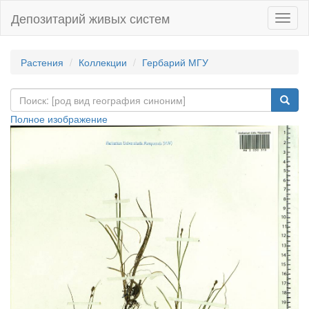
Депозитарий живых систем
Навиг
Растения
Коллекции
Гербарий МГУ
Полное изображение