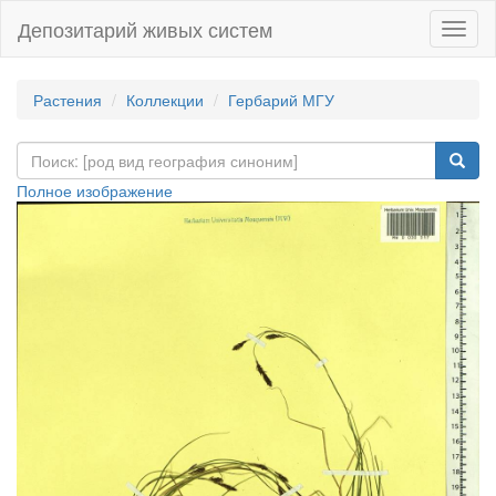
Депозитарий живых систем
Навиг
Растения
Коллекции
Гербарий МГУ
Полное изображение