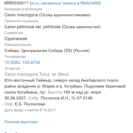
MW0030517 (
есть связанные записи в iNaturalist
)
Название в коллекции
Carex macrogyna (Осока крупнопестиковая)
Принятое название
Carex petricosa var. petricosa (Осока каменистая)
Семейство
Cyperaceae
Районирование
Сибирь, Центральная Сибирь (S3) (Россия)
Геопривязка
70,5282, 105,9734
Этикетка
Carex macrogyna Turcz. ex Steud.
Юго-восточный Таймыр, северо-запад Анабарского плато,
район впадения р. Мэркю в р. Котуйкан. Подножие береговой
скалы Котуйкана, луг.
Высота
160 м над ур. моря
30.06.2007.
Собр.
Поспелов И.Н.,
№
07-0146
Опр.
Е.Б. Поспелова
Дата ввода этикетки
8.10.2017
Полная карточка