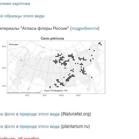
олная карточка
се образцы этого вида
атериалы "Атласа флоры России" (
подробности
)
се фото в природе этого вида
(iNaturalist.org)
се фото в природе этого вида
(plantarium.ru)
ообщить об ошибке