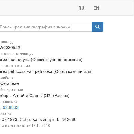
RU
EN
рихкод
W0030522
звание в коллекции
arex macrogyna (Осока крупнопестиковая)
инятое название
rex petricosa var. petricosa (Осока каменистая)
мейство
yperaceae
йонирование
ибирь, Алтай и Саяны (S2) (Россия)
опривязка
, 92,8333
икетка
3.07.1973.
Собр.
Ханминчун В.,
№
2686
та ввода этикетки
17.10.2018