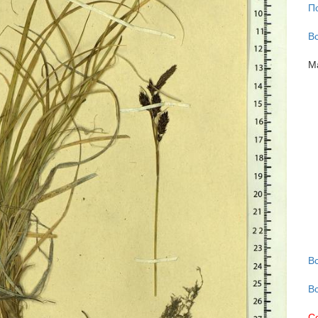
П
В
М
В
В
С