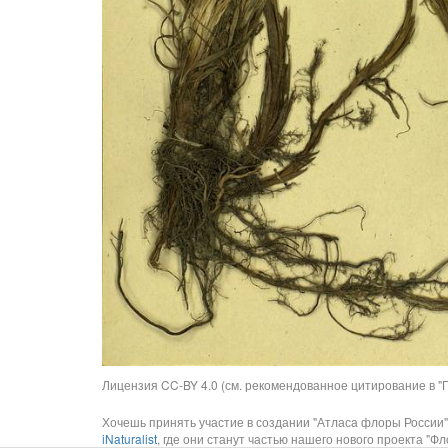
Лицензия CC-BY 4.0 (см. рекомендованное цитирование в "П
Хочешь принять участие в создании "Атласа флоры России"
iNaturalist
, где они станут частью нашего нового проекта "Фло