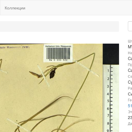
Коллекции
Шт
M
На
C
Пр
Ca
Се
C
Ра
С
Ге
51
Эт
2
Да