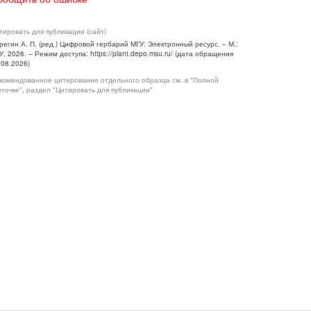
тировать для публикации (сайт)
регин А. П. (ред.) Цифровой гербарий МГУ: Электронный ресурс. – М.:
У, 2026. – Режим доступа: https://plant.depo.msu.ru/ (дата обращения
.08.2026)
комендованное цитирование отдельного образца см. в "Полной
рточке", раздел "Цитировать для публикации"