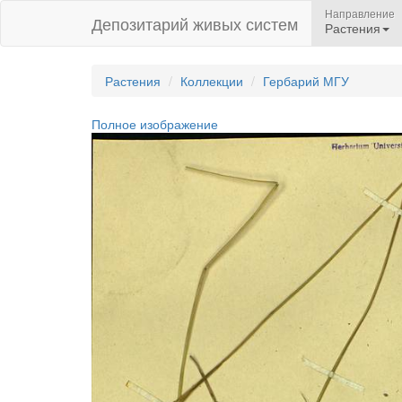
Направление
Депозитарий живых систем
Растения
Растения
Коллекции
Гербарий МГУ
Полное изображение