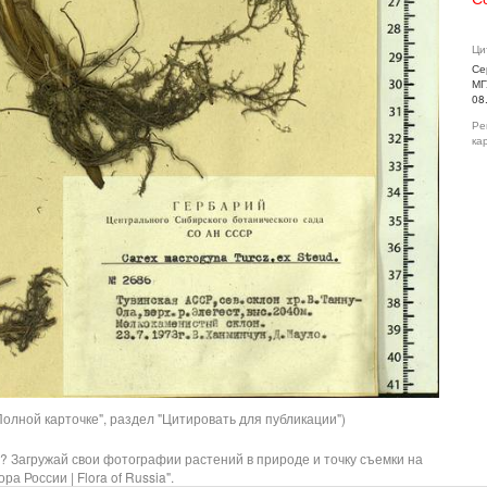
Ци
Се
МГ
08
Ре
ка
олной карточке", раздел "Цитировать для публикации")
? Загружай свои фотографии растений в природе и точку съемки на
ра России | Flora of Russia".