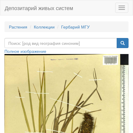
Депозитарий живых систем
Навиг
Растения
Коллекции
Гербарий МГУ
Полное изображение