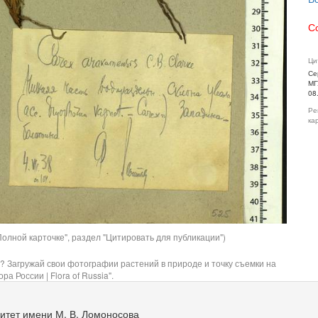
С
Ци
Се
МГ
08
Ре
ка
олной карточке", раздел "Цитировать для публикации")
? Загружай свои фотографии растений в природе и точку съемки на
ра России | Flora of Russia".
итет имени М. В. Ломоносова