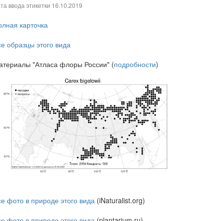
та ввода этикетки
16.10.2019
олная карточка
се образцы этого вида
атериалы "Атласа флоры России" (
подробности
)
се фото в природе этого вида
(iNaturalist.org)
се фото в природе этого вида
(plantarium.ru)