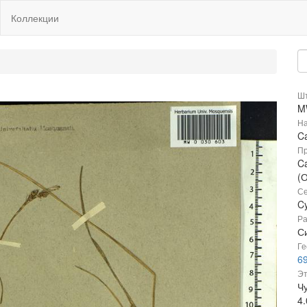
Коллекции
Шт
M
На
C
Пр
Ca
(
Се
C
Ра
Си
Ге
6
Эт
Чу
4