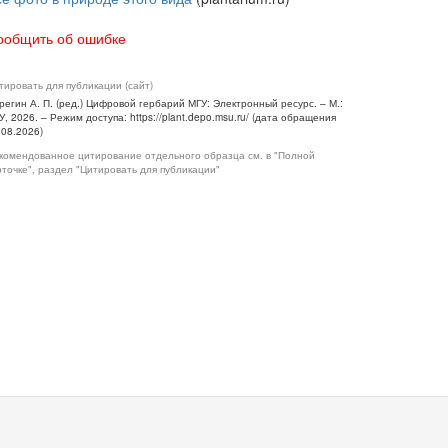
ообщить об ошибке
тировать для публикации (сайт)
регин А. П. (ред.) Цифровой гербарий МГУ: Электронный ресурс. – М.:
У, 2026. – Режим доступа: https://plant.depo.msu.ru/ (дата обращения
.08.2026)
комендованное цитирование отдельного образца см. в "Полной
рточке", раздел "Цитировать для публикации"