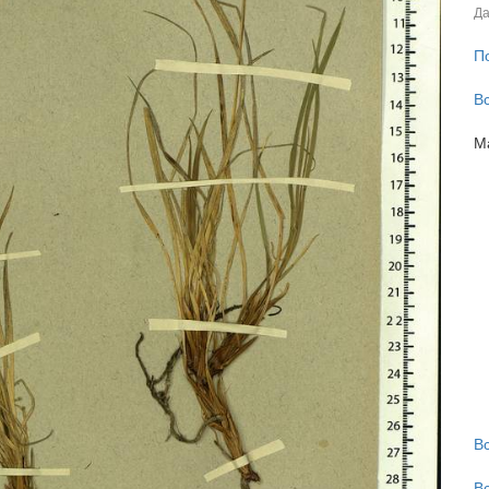
Да
П
В
М
В
В