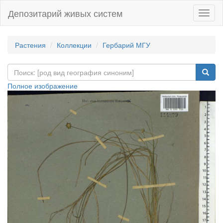
Депозитарий живых систем
Навиг
Растения
Коллекции
Гербарий МГУ
Полное изображение