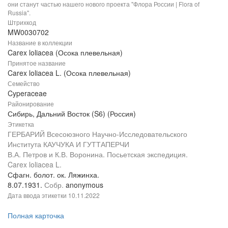
они станут частью нашего нового проекта "Флора России | Flora of
Russia".
Штрихкод
MW0030702
Название в коллекции
Carex loliacea (Осока плевельная)
Принятое название
Carex loliacea L. (Осока плевельная)
Семейство
Cyperaceae
Районирование
Сибирь, Дальний Восток (S6) (Россия)
Этикетка
ГЕРБАРИЙ Всесоюзного Научно-Исследовательского
Института КАУЧУКА И ГУТТАПЕРЧИ
В.А. Петров и К.В. Воронина. Посьетская экспедиция.
Carex loliacea L.
Сфагн. болот. ок. Ляжинха.
8.07.1931.
Собр.
anonymous
Дата ввода этикетки
10.11.2022
Полная карточка