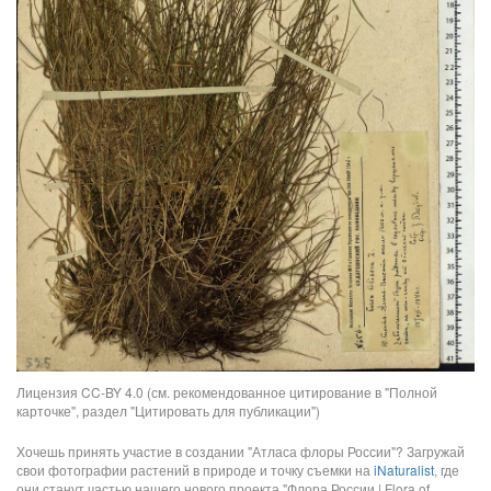
Лицензия CC-BY 4.0 (см. рекомендованное цитирование в "Полной
карточке", раздел "Цитировать для публикации")
Хочешь принять участие в создании "Атласа флоры России"? Загружай
свои фотографии растений в природе и точку съемки на
iNaturalist
, где
они станут частью нашего нового проекта "Флора России | Flora of