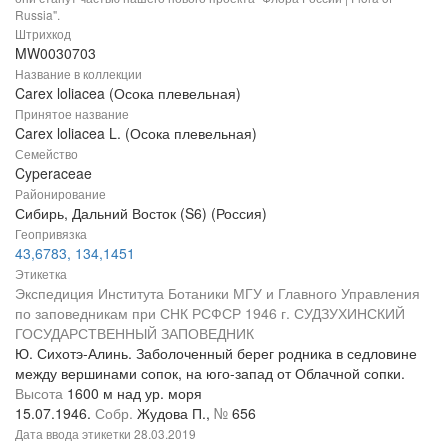
Russia".
Штрихкод
MW0030703
Название в коллекции
Carex loliacea (Осока плевельная)
Принятое название
Carex loliacea L. (Осока плевельная)
Семейство
Cyperaceae
Районирование
Сибирь, Дальний Восток (S6) (Россия)
Геопривязка
43,6783, 134,1451
Этикетка
Экспедиция Института Ботаники МГУ и Главного Управления
по заповедникам при СНК РСФСР 1946 г. СУДЗУХИНСКИЙ
ГОСУДАРСТВЕННЫЙ ЗАПОВЕДНИК
Ю. Сихотэ-Алинь. Заболоченный берег родника в седловине
между вершинами сопок, на юго-запад от Облачной сопки.
Высота
1600 м над ур. моря
15.07.1946.
Собр.
Жудова П.,
№
656
Дата ввода этикетки
28.03.2019