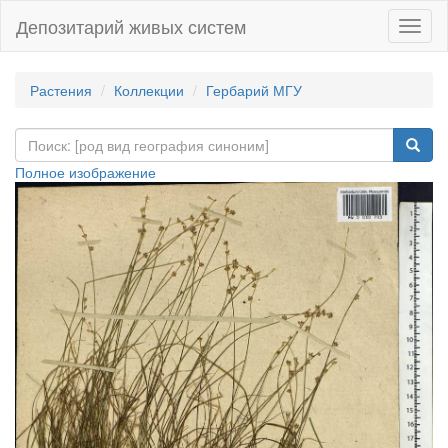
Депозитарий живых систем
Навиг
Растения
Коллекции
Гербарий МГУ
Полное изображение