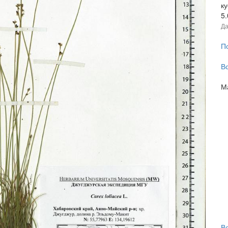
к
5
Да
П
В
М
В