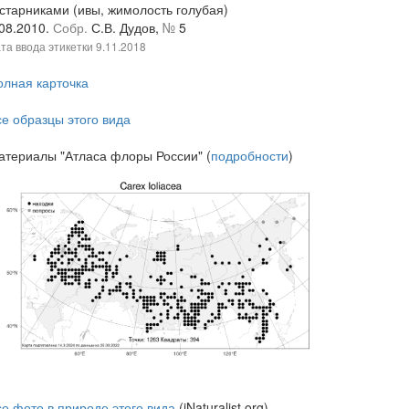
устарниками (ивы, жимолость голубая)
.08.2010.
Собр.
С.В. Дудов,
№
5
та ввода этикетки
9.11.2018
олная карточка
се образцы этого вида
атериалы "Атласа флоры России" (
подробности
)
се фото в природе этого вида
(iNaturalist.org)