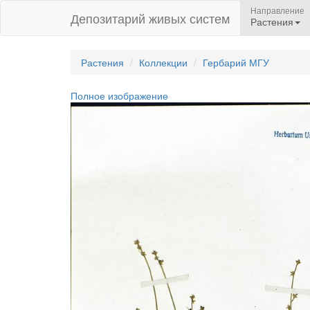
Направление
Депозитарий живых систем
Растения
Растения
Коллекции
Гербарий МГУ
Полное изображение