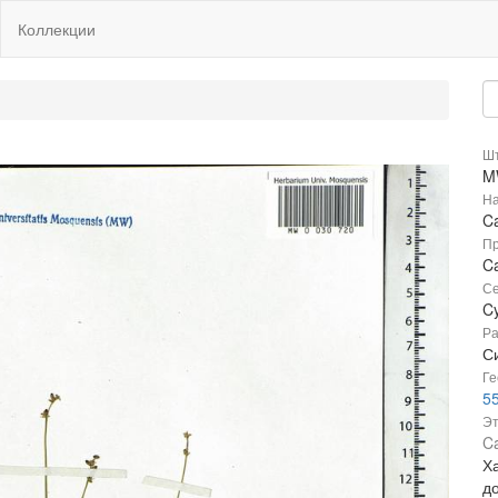
Коллекции
Шт
M
На
Ca
Пр
Ca
Се
C
Ра
Си
Ге
5
Эт
Ca
Х
д