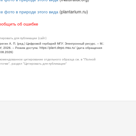
се фото в природе этого вида
(plantarium.ru)
ообщить об ошибке
тировать для публикации (сайт)
регин А. П. (ред.) Цифровой гербарий МГУ: Электронный ресурс. – М.:
У, 2026. – Режим доступа: https://plant.depo.msu.ru/ (дата обращения
.08.2026)
комендованное цитирование отдельного образца см. в "Полной
рточке", раздел "Цитировать для публикации"