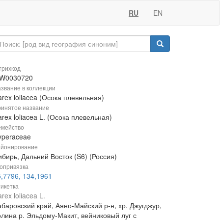
RU
EN
рихкод
W0030720
звание в коллекции
rex loliacea (Осока плевельная)
инятое название
rex loliacea L. (Осока плевельная)
мейство
yperaceae
йонирование
бирь, Дальний Восток (S6) (Россия)
опривязка
5,7796, 134,1961
икетка
rex loliacea L.
абаровский край, Аяно-Майский р-н, хр. Джугджур,
олина р. Эльдому-Макит, вейниковый луг с