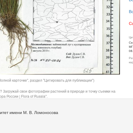
В
С
Ци
Се
МГ
08
Ре
ка
олной карточке", раздел "Цитировать для публикации")
? Загружай свои фотографии растений в природе и точку съемки на
ра России | Flora of Russia".
итет имени М. В. Ломоносова