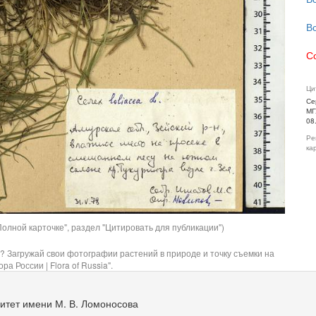
В
С
Ци
Се
МГ
08
Ре
ка
олной карточке", раздел "Цитировать для публикации")
? Загружай свои фотографии растений в природе и точку съемки на
ра России | Flora of Russia".
итет имени М. В. Ломоносова