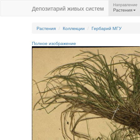
Направление
Депозитарий живых систем
Растения
Растения
Коллекции
Гербарий МГУ
Полное изображение