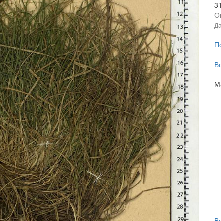
3
О
Да
П
В
М
В