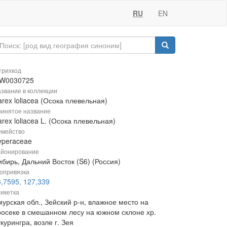
RU
EN
рихкод
W0030725
звание в коллекции
rex loliacea (Осока плевельная)
инятое название
rex loliacea L. (Осока плевельная)
мейство
yperaceae
йонирование
бирь, Дальний Восток (S6) (Россия)
опривязка
,7595, 127,339
икетка
урская обл., Зейский р-н, влажное место на
росеке в смешанном лесу на южном склоне хр.
курингра, возле г. Зея