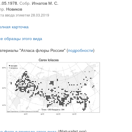
1.05.1978.
Собр.
Игнатов М. С.
пр.
Новиков
та ввода этикетки
28.03.2019
олная карточка
се образцы этого вида
атериалы "Атласа флоры России" (
подробности
)
се фото в природе этого вида
(iNaturalist.org)