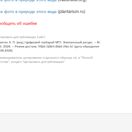
се фото в природе этого вида
(plantarium.ru)
ообщить об ошибке
тировать для публикации (сайт)
регин А. П. (ред.) Цифровой гербарий МГУ: Электронный ресурс. – М.:
У, 2026. – Режим доступа: https://plant.depo.msu.ru/ (дата обращения
.08.2026)
комендованное цитирование отдельного образца см. в "Полной
рточке", раздел "Цитировать для публикации"