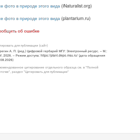
се фото в природе этого вида
(iNaturalist.org)
се фото в природе этого вида
(plantarium.ru)
ообщить об ошибке
тировать для публикации (сайт)
регин А. П. (ред.) Цифровой гербарий МГУ: Электронный ресурс. – М.:
У, 2026. – Режим доступа: https://plant.depo.msu.ru/ (дата обращения
.08.2026)
комендованное цитирование отдельного образца см. в "Полной
рточке", раздел "Цитировать для публикации"