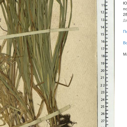
Ю
п
2
Да
П
В
М