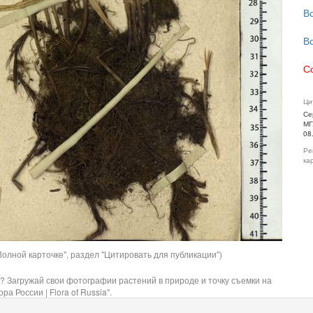
В
В
С
Ци
Се
МГ
08
Ре
ка
олной карточке", раздел "Цитировать для публикации")
? Загружай свои фотографии растений в природе и точку съемки на
ра России | Flora of Russia".