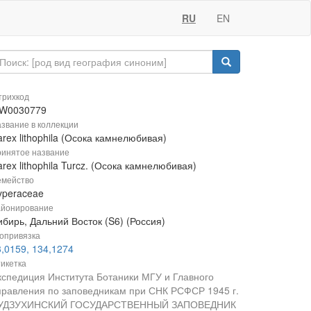
RU
EN
рихкод
W0030779
звание в коллекции
rex lithophila (Осока камнелюбивая)
инятое название
rex lithophila Turcz. (Осока камнелюбивая)
мейство
yperaceae
йонирование
бирь, Дальний Восток (S6) (Россия)
опривязка
3,0159, 134,1274
икетка
кспедиция Института Ботаники МГУ и Главного
правления по заповедникам при СНК РСФСР 1945 г.
УДЗУХИНСКИЙ ГОСУДАРСТВЕННЫЙ ЗАПОВЕДНИК