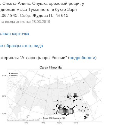
. Сихотэ-Алинь. Опушка ореховой рощи, у
одножия мыса Туманного, в бухте Заря
8.06.1945.
Собр.
Жудова П.,
№
615
та ввода этикетки
28.03.2019
олная карточка
се образцы этого вида
атериалы "Атласа флоры России" (
подробности
)