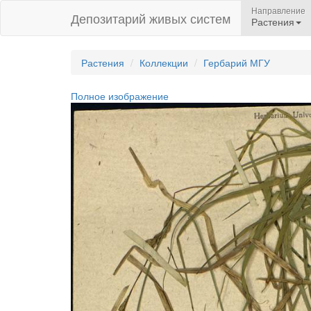
Направление
Депозитарий живых систем
Растения
Растения
Коллекции
Гербарий МГУ
Полное изображение