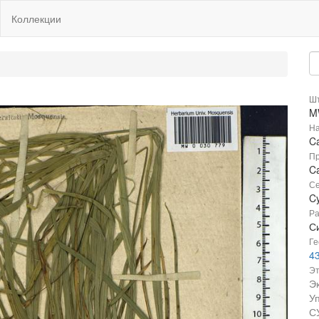
Коллекции
Шт
M
На
Ca
Пр
Ca
Се
C
Ра
Си
Ге
4
Эт
Э
У
С