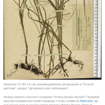
Лицензия CC-BY 4.0 (см. рекомендованное цитирование в "Полной
карточке", раздел "Цитировать для публикации")
Хочешь принять участие в создании "Атласа флоры России"? Загружай
свои фотографии растений в природе и точку съемки на
iNaturalist
, где
они станут частью нашего нового проекта "Флора России | Flora of