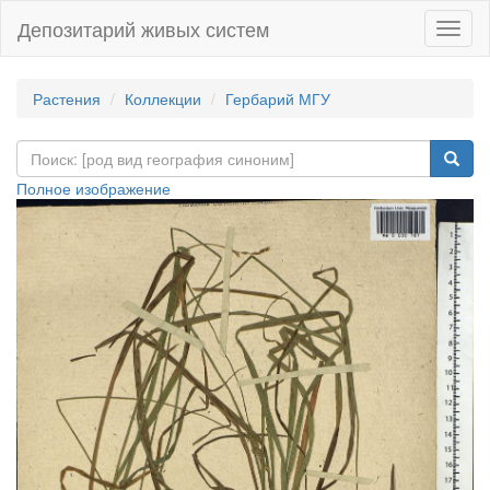
Депозитарий живых систем
Навиг
Растения
Коллекции
Гербарий МГУ
Полное изображение