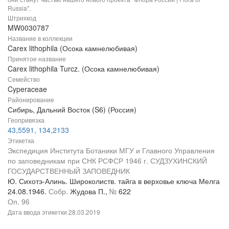
Russia".
Штрихкод
MW0030787
Название в коллекции
Carex lithophila (Осока камнелюбивая)
Принятое название
Carex lithophila Turcz. (Осока камнелюбивая)
Семейство
Cyperaceae
Районирование
Сибирь, Дальний Восток (S6) (Россия)
Геопривязка
43,5591, 134,2133
Этикетка
Экспедиция Института Ботаники МГУ и Главного Управления
по заповедникам при СНК РСФСР 1946 г. СУДЗУХИНСКИЙ
ГОСУДАРСТВЕННЫЙ ЗАПОВЕДНИК
Ю. Сихотэ-Алинь. Широколиств. тайга в верховье ключа Мелга
24.08.1946.
Собр.
Жудова П.,
№
622
Оп. 96
Дата ввода этикетки
28.03.2019