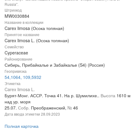
Russia".
Штрихкод
MW0030884
Название в коллекции
Carex limosa (Осока топяная)
Принятое название
Carex limosa L. (Осока топяная)
Семейство
Cyperaceae
Районирование
Сибирь, Прибайкалье и Забайкалье (S4) (Россия)
Геопривязка
54,1064, 109,5932
Этикетка
Carex limosa L.
Бурят-Монг. АССР. Точка 41. На р. Шумилихе..
Высота
1610 м
над ур. моря
25.07.
Собр.
Преображенский,
№
46
Дата ввода этикетки
28.09.2023
Полная карточка