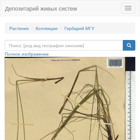
Депозитарий живых систем
Навиг
Растения
Коллекции
Гербарий МГУ
Полное изображение