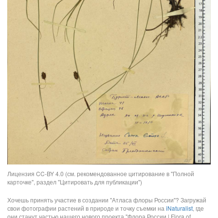
Лицензия CC-BY 4.0 (см. рекомендованное цитирование в "Полной
карточке", раздел "Цитировать для публикации")
Хочешь принять участие в создании "Атласа флоры России"? Загружай
свои фотографии растений в природе и точку съемки на
iNaturalist
, где
они станут частью нашего нового проекта "Флора России | Flora of