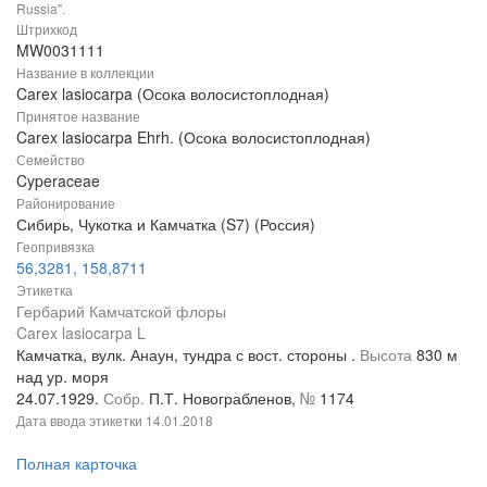
Russia".
Штрихкод
MW0031111
Название в коллекции
Carex lasiocarpa (Осока волосистоплодная)
Принятое название
Carex lasiocarpa Ehrh. (Осока волосистоплодная)
Семейство
Cyperaceae
Районирование
Сибирь, Чукотка и Камчатка (S7) (Россия)
Геопривязка
56,3281, 158,8711
Этикетка
Гербарий Камчатской флоры
Carex lasiocarpa L
Камчатка, вулк. Анаун, тундра с вост. стороны .
Высота
830 м
над ур. моря
24.07.1929.
Собр.
П.Т. Новограбленов,
№
1174
Дата ввода этикетки
14.01.2018
Полная карточка