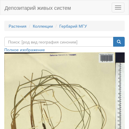
Депозитарий живых систем
Навиг
Растения
Коллекции
Гербарий МГУ
Полное изображение