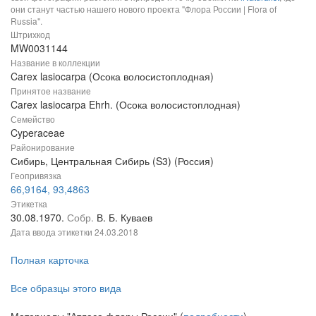
они станут частью нашего нового проекта "Флора России | Flora of
Russia".
Штрихкод
MW0031144
Название в коллекции
Carex lasiocarpa (Осока волосистоплодная)
Принятое название
Carex lasiocarpa Ehrh. (Осока волосистоплодная)
Семейство
Cyperaceae
Районирование
Сибирь, Центральная Сибирь (S3) (Россия)
Геопривязка
66,9164, 93,4863
Этикетка
30.08.1970.
Собр.
В. Б. Куваев
Дата ввода этикетки
24.03.2018
Полная карточка
Все образцы этого вида
Материалы "Атласа флоры России" (
подробности
)