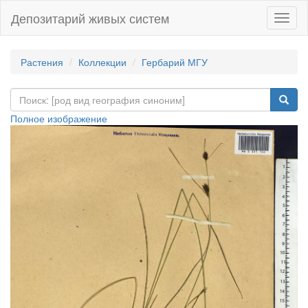
Депозитарий живых систем
Навиг
Растения
Коллекции
Гербарий МГУ
Полное изображение