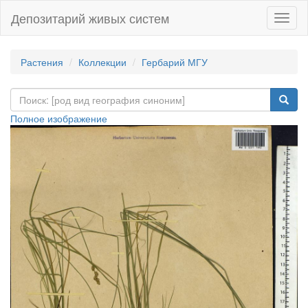
Депозитарий живых систем
Навиг
Растения
Коллекции
Гербарий МГУ
Полное изображение