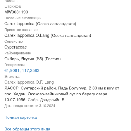
Russia".
Штрихкод
MW0031190
Название в коллекции
Carex lapponica (Осока лапландская)
Принятое название
Carex lapponica O.Lang (Осока лапландская)
Семейство
Cyperaceae
Районирование
Сибирь, Якутия (S5) (Россия)
Геопривязка
61,9081, 117,2583
Этикетка
Carex lapponica O.F. Lang
ЯАССР. Сунтарский район. Падь Болугуур. В 30 км к югу от
пос. Хадан. Осоково-вейниковый луг по берегу озера.
10.07.1956.
Собр.
Дэндэвийн Б.
Дата ввода этикетки
3.10.2024
Полная карточка
Все образцы этого вида