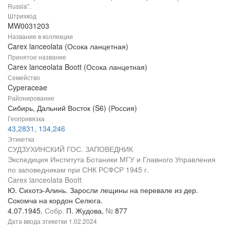
Russia".
Штрихкод
MW0031203
Название в коллекции
Carex lanceolata (Осока ланцетная)
Принятое название
Carex lanceolata Boott (Осока ланцетная)
Семейство
Cyperaceae
Районирование
Сибирь, Дальний Восток (S6) (Россия)
Геопривязка
43,2831, 134,246
Этикетка
СУДЗУХИНСКИЙ ГОС. ЗАПОВЕДНИК
Экспедиция Института Ботаники МГУ и Главного Управления
по заповедникам при СНК РСФСР 1945 г.
Carex lanceolata Boott
Ю. Сихотэ-Алинь. Заросли лещины на перевале из дер.
Сокомча на кордон Селюга.
4.07.1945.
Собр.
П. Жудова,
№
877
Дата ввода этикетки
1.02.2024