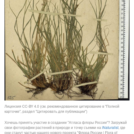
Лицензия CC-BY 4.0 (см. рекомендованное цитирование в "Полной
карточке", раздел "Цитировать для публикации")
Хочешь принять участие в создании "Атласа флоры России"? Загружай
свои фотографии растений в природе и точку съемки на
iNaturalist
, где
они станут частью нашего нового проекта "Флора России | Flora of