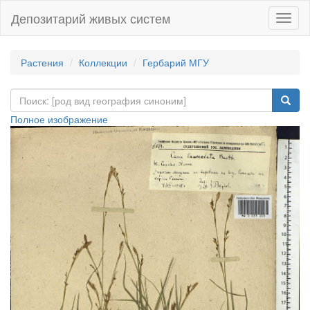
Депозитарий живых систем
Навиг
Растения
Коллекции
Гербарий МГУ
Полное изображение