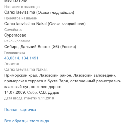
MW0031298
Название в коллекции
Carex laevissima (Осока гладчайшая)
Принятое название
Carex laevissima Nakai (Осока гладчайшая)
Семейство
Cyperaceae
Районирование
Сибирь, Дальний Восток (S6) (Россия)
Геопривязка
43,0314, 134,1491
Этикетка
Carex laevissima Nakai.
Приморский край, Лазовский район, Лазовский заповедник,
приморская терраса в бухте Заря, остепненный разнотравно-
злаковый луг, по колее дороге
14.07.2009.
Собр.
С.В. Дудов
Дата ввода этикетки
9.11.2018
Полная карточка
Все образцы этого вида