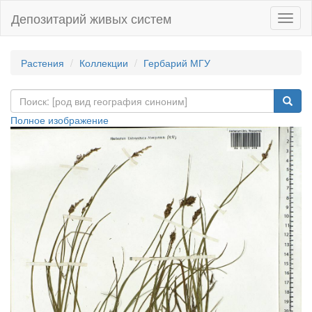
Депозитарий живых систем
Навиг
Растения
Коллекции
Гербарий МГУ
Полное изображение