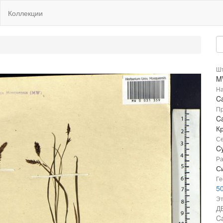
Коллекции
Шт
M
На
Ca
Пр
Ca
К
Се
C
Ра
Си
Ге
50
Эт
Д
Ca