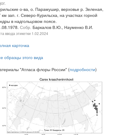
or.
рильские о-ва, о. Парамушир, верховье р. Зеленая,
 км зап. г. Северо-Курильска, на участках горной
ундры в надгольцовом поясе.
1.08.1978.
Собр.
Баркалов В.Ю., Науменко В.И.
та ввода этикетки
1.02.2024
олная карточка
се образцы этого вида
атериалы "Атласа флоры России" (
подробности
)