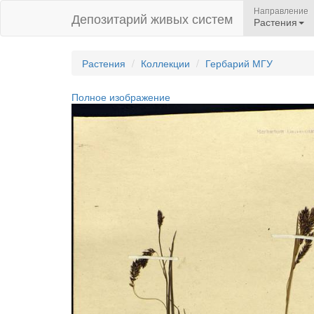
Направление
Депозитарий живых систем
Растения
Растения
Коллекции
Гербарий МГУ
Полное изображение