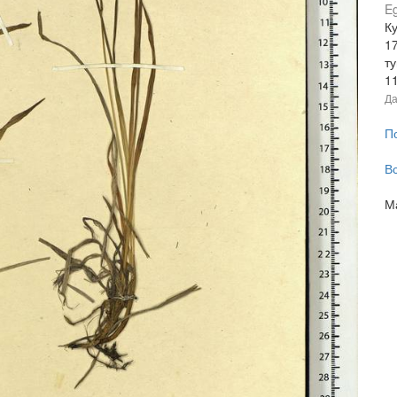
Eg
Ку
17
т
1
Да
П
В
М