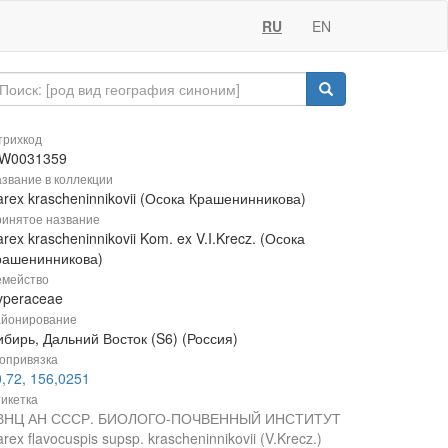
RU
EN
рихкод
W0031359
звание в коллекции
rex krascheninnikovii (Осока Крашенинникова)
инятое название
rex krascheninnikovii Kom. ex V.I.Krecz. (Осока
рашенинникова)
мейство
yperaceae
йонирование
бирь, Дальний Восток (S6) (Россия)
опривязка
,72, 156,0251
икетка
ВНЦ АН СССР. БИОЛОГО-ПОЧВЕННЫЙ ИНСТИТУТ
rex flavocuspis supsp. krascheninnikovii (V.Krecz.)