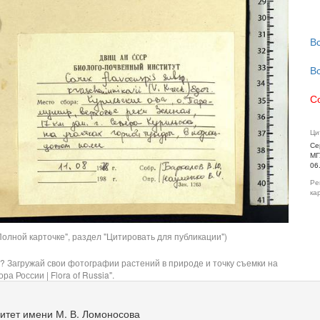
В
В
С
Ци
Се
МГ
06
Ре
ка
олной карточке", раздел "Цитировать для публикации")
? Загружай свои фотографии растений в природе и точку съемки на
ра России | Flora of Russia".
итет имени М. В. Ломоносова