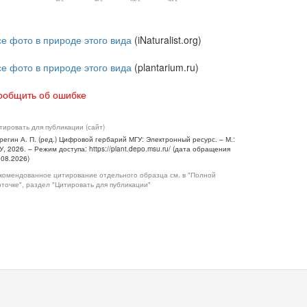
се фото в природе этого вида
(iNaturalist.org)
се фото в природе этого вида
(plantarium.ru)
ообщить об ошибке
тировать для публикации (сайт)
регин А. П. (ред.) Цифровой гербарий МГУ: Электронный ресурс. – М.:
У, 2026. – Режим доступа: https://plant.depo.msu.ru/ (дата обращения
.08.2026)
комендованное цитирование отдельного образца см. в "Полной
рточке", раздел "Цитировать для публикации"