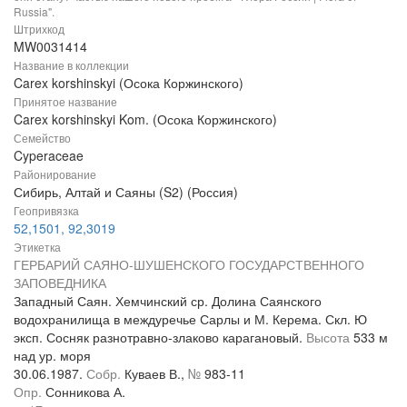
Russia".
Штрихкод
MW0031414
Название в коллекции
Carex korshinskyi (Осока Коржинского)
Принятое название
Carex korshinskyi Kom. (Осока Коржинского)
Семейство
Cyperaceae
Районирование
Сибирь, Алтай и Саяны (S2) (Россия)
Геопривязка
52,1501, 92,3019
Этикетка
ГЕРБАРИЙ САЯНО-ШУШЕНСКОГО ГОСУДАРСТВЕННОГО
ЗАПОВЕДНИКА
Западный Саян. Хемчинский ср. Долина Саянского
водохранилища в междуречье Сарлы и М. Керема. Скл. Ю
эксп. Сосняк разнотравно-злаково карагановый.
Высота
533 м
над ур. моря
30.06.1987.
Собр.
Куваев В.,
№
983-11
Опр.
Сонникова А.