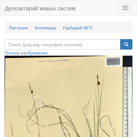
Депозитарий живых систем
Навиг
Растения
Коллекции
Гербарий МГУ
Полное изображение