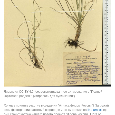
Лицензия CC-BY 4.0 (см. рекомендованное цитирование в "Полной
карточке", раздел "Цитировать для публикации")
Хочешь принять участие в создании "Атласа флоры России"? Загружай
свои фотографии растений в природе и точку съемки на
iNaturalist
, где
они станут частью нашего нового проекта "Флора России | Flora of