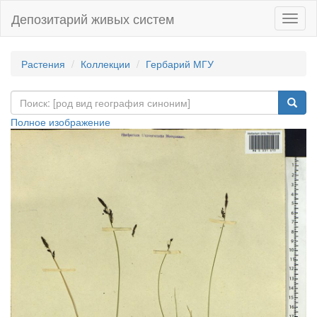
Депозитарий живых систем
Навиг
Растения
Коллекции
Гербарий МГУ
Полное изображение