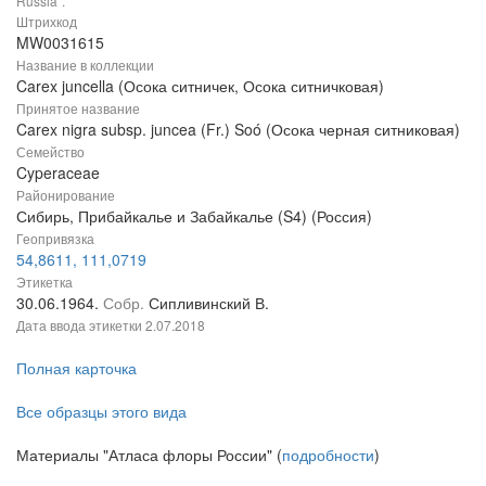
Russia".
Штрихкод
MW0031615
Название в коллекции
Carex juncella (Осока ситничек, Осока ситничковая)
Принятое название
Carex nigra subsp. juncea (Fr.) Soó (Осока черная ситниковая)
Семейство
Cyperaceae
Районирование
Сибирь, Прибайкалье и Забайкалье (S4) (Россия)
Геопривязка
54,8611, 111,0719
Этикетка
30.06.1964.
Собр.
Сипливинский В.
Дата ввода этикетки
2.07.2018
Полная карточка
Все образцы этого вида
Материалы "Атласа флоры России" (
подробности
)