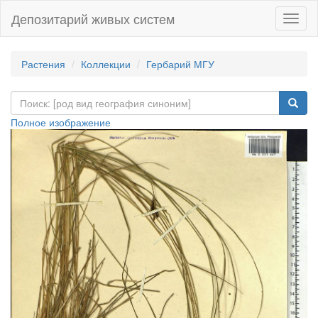
Депозитарий живых систем
Навиг
Растения
Коллекции
Гербарий МГУ
Полное изображение