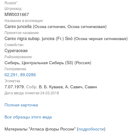
Russia".
Штрихкод
MW0031667
Название в коллекции
Carex juncella (Осока ситничек, Осока ситничковая)
Принятое название
Carex nigra subsp. juncea (Fr.) Soó (Осока черная ситниковая)
Семейство
Cyperaceae
Районирование
Сибирь, Центральная Сибирь (S3) (Россия)
Геопривязка
62,291, 89,0286
Этикетка
7.07.1979.
Собр.
В. Б. Куваев, А. Савич, Савин
Дата ввода этикетки
24.03.2018
Полная карточка
Все образцы этого вида
Материалы "Атласа флоры России" (
подробности
)