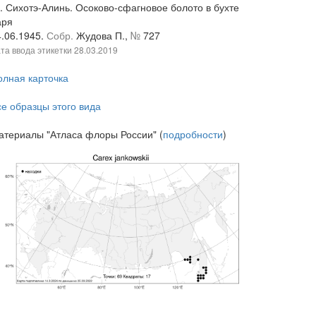
. Сихотэ-Алинь. Осоково-сфагновое болото в бухте
аря
4.06.1945.
Собр.
Жудова П.,
№
727
та ввода этикетки
28.03.2019
олная карточка
се образцы этого вида
атериалы "Атласа флоры России" (
подробности
)