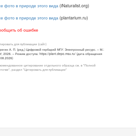
се фото в природе этого вида
(iNaturalist.org)
се фото в природе этого вида
(plantarium.ru)
ообщить об ошибке
тировать для публикации (сайт)
регин А. П. (ред.) Цифровой гербарий МГУ: Электронный ресурс. – М.:
У, 2026. – Режим доступа: https://plant.depo.msu.ru/ (дата обращения
.08.2026)
комендованное цитирование отдельного образца см. в "Полной
рточке", раздел "Цитировать для публикации"