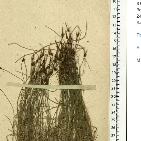
Ю
З
2
Да
П
В
М