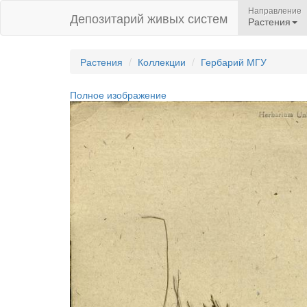
Направление
Депозитарий живых систем
Растения
Растения
Коллекции
Гербарий МГУ
Полное изображение