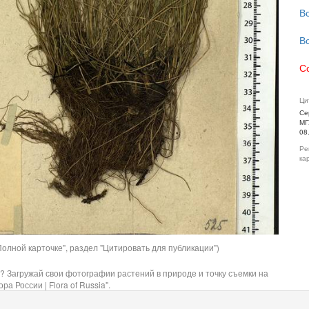
В
В
С
Ци
Се
МГ
08
Ре
ка
олной карточке", раздел "Цитировать для публикации")
? Загружай свои фотографии растений в природе и точку съемки на
ра России | Flora of Russia".