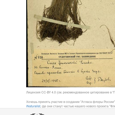
Лицензия CC-BY 4.0 (см. рекомендованное цитирование в "П
Хочешь принять участие в создании "Атласа флоры России"
iNaturalist
, где они станут частью нашего нового проекта "Фло