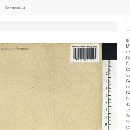
Коллекции
Шт
M
На
Ca
Пр
Ca
Се
C
Ра
Си
Ге
4
Эт
Э
У
С