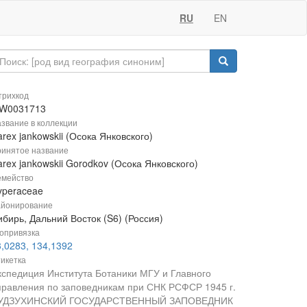
RU
EN
рихкод
W0031713
звание в коллекции
rex jankowskii (Осока Янковского)
инятое название
rex jankowskii Gorodkov (Осока Янковского)
мейство
yperaceae
йонирование
бирь, Дальний Восток (S6) (Россия)
опривязка
3,0283, 134,1392
икетка
кспедиция Института Ботаники МГУ и Главного
правления по заповедникам при СНК РСФСР 1945 г.
УДЗУХИНСКИЙ ГОСУДАРСТВЕННЫЙ ЗАПОВЕДНИК