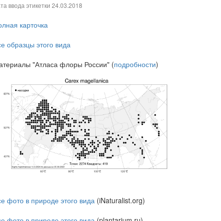
та ввода этикетки
24.03.2018
олная карточка
се образцы этого вида
атериалы "Атласа флоры России" (
подробности
)
се фото в природе этого вида
(iNaturalist.org)
се фото в природе этого вида
(plantarium.ru)