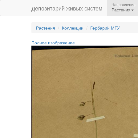
Направление
Депозитарий живых систем
Растения
Растения
Коллекции
Гербарий МГУ
Полное изображение