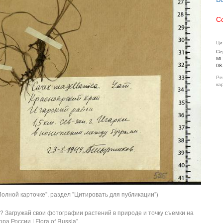
С
Ци
Се
МГ
08
Ре
ка
олной карточке", раздел "Цитировать для публикации")
? Загружай свои фотографии растений в природе и точку съемки на
ра России | Flora of Russia".