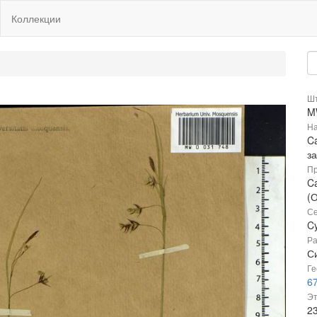
Коллекции
Шт
M
На
C
з
Пр
Ca
(
Се
C
Ра
С
Ге
67
Эт
2