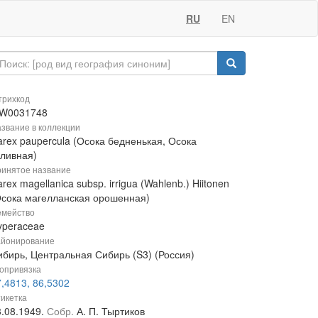
RU
EN
рихкод
W0031748
звание в коллекции
arex paupercula (Осока бедненькая, Осока
аливная)
инятое название
rex magellanica subsp. irrigua (Wahlenb.) Hiitonen
Осока магелланская орошенная)
мейство
yperaceae
йонирование
ибирь, Центральная Сибирь (S3) (Россия)
опривязка
,4813, 86,5302
икетка
3.08.1949.
Собр.
А. П. Тыртиков