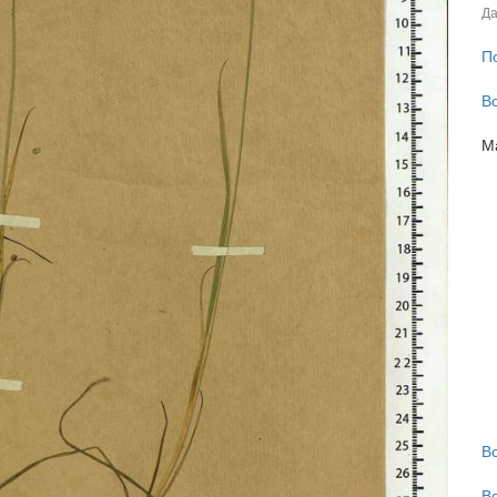
Да
П
В
М
В
В