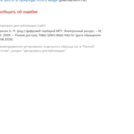
ообщить об ошибке
тировать для публикации (сайт)
регин А. П. (ред.) Цифровой гербарий МГУ: Электронный ресурс. – М.:
У, 2026. – Режим доступа: https://plant.depo.msu.ru/ (дата обращения
.08.2026)
комендованное цитирование отдельного образца см. в "Полной
рточке", раздел "Цитировать для публикации"