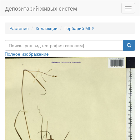
Депозитарий живых систем
Навиг
Растения
Коллекции
Гербарий МГУ
Полное изображение