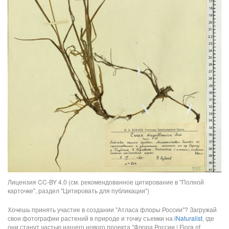
Лицензия CC-BY 4.0 (см. рекомендованное цитирование в "Полной
карточке", раздел "Цитировать для публикации")
Хочешь принять участие в создании "Атласа флоры России"? Загружай
свои фотографии растений в природе и точку съемки на
iNaturalist
, где
они станут частью нашего нового проекта "Флора России | Flora of