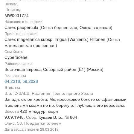
Russia".
Штрихкод
MW0031774
Название в коллекции
Carex paupercula (Осока бедненькая, Осока заливная)
Принятое название
Carex magellanica subsp. irrigua (Wahlenb.) Hiitonen (Осока
магелланская орошенная)
Семейство
Cyperaceae
Районирование
Восточная Европа, Северный район (E1) (Россия)
Геопривязка
64,2218, 59,2028
Этикетка
В.Б. КУВАЕВ. Растения Приполярного Урала
Западн. склон хребта. Мелкоосоковое болото со сфагновыми
и зелеными мхами по пр. берегу р. Глубник, в его верховьях.
Высота
420 м над ур. моря
9.09.1948.
Собр.
Куваев В. Б.,
№
864
Опис. 58. Поедается оленем
Дата ввода этикетки
28.03.2019