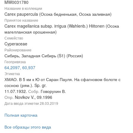
MW0031780
Название в коллекции
Carex paupercula (Осока бедненькая, Осока заливная)
Принятое название
Carex magellanica subsp. irrigua (Wahlenb.) Hiitonen (Осока
магелланская орошенная)
Семейство
Cyperaceae
Районирование
Сибирь, Западная Сибирь (S1) (Россия)
Геопривязка
64,2097, 60,937
Этикетка
ХМАО. В 5 км к Ю от Саран Пауля. На сфагновом болоте с
сосною (рям.). Sp. gr.
11.07.1932.
Собр.
Говорухин В.
Опр.
Novikov V., 09.1996
Дата ввода этикетки
28.03.2019
Полная карточка
Все образцы этого вида