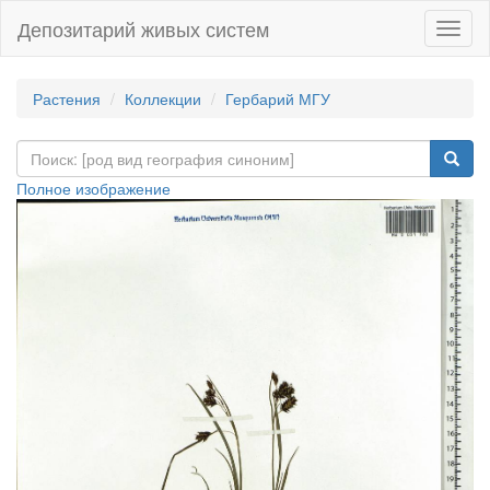
Депозитарий живых систем
Навиг
Растения
Коллекции
Гербарий МГУ
Полное изображение