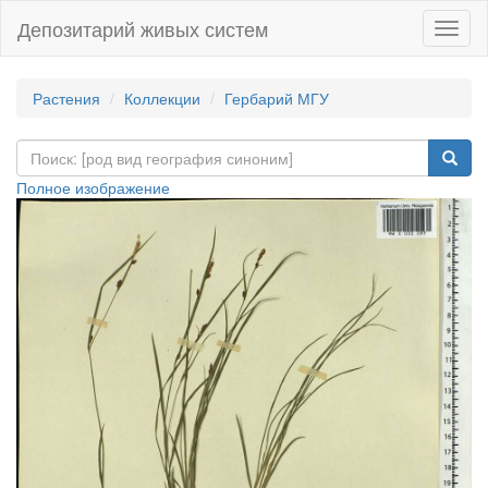
Депозитарий живых систем
Навиг
Растения
Коллекции
Гербарий МГУ
Полное изображение