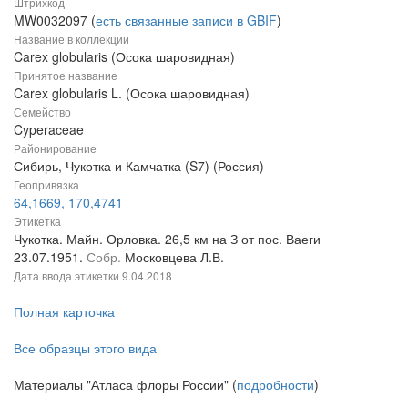
Штрихкод
MW0032097 (
есть связанные записи в GBIF
)
Название в коллекции
Carex globularis (Осока шаровидная)
Принятое название
Carex globularis L. (Осока шаровидная)
Семейство
Cyperaceae
Районирование
Сибирь, Чукотка и Камчатка (S7) (Россия)
Геопривязка
64,1669, 170,4741
Этикетка
Чукотка. Майн. Орловка. 26,5 км на З от пос. Ваеги
23.07.1951.
Собр.
Московцева Л.В.
Дата ввода этикетки
9.04.2018
Полная карточка
Все образцы этого вида
Материалы "Атласа флоры России" (
подробности
)