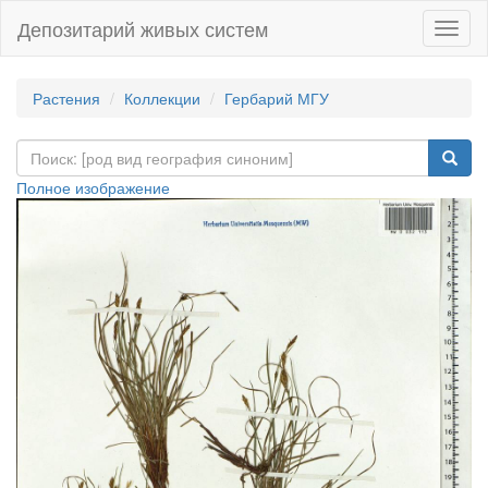
Депозитарий живых систем
Навиг
Растения
Коллекции
Гербарий МГУ
Полное изображение