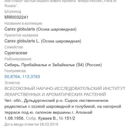
они станут частью нашего нового проекта "Флора России | Flora of
Russia".
Штрихкод
MW0032241
Название в коллекции
Carex globularis (Осока шаровидная)
Принятое название
Carex globularis L. (Осока шаровидная)
Семейство
Cyperaceae
Районирование
Сибирь, Прибайкалье и Забайкалье (S4) (Россия)
Геопривязка
50,8764, 113,3763
Этикетка
ВСЕСОЮЗНЫЙ НАУЧНО-ИССЛЕДОВАТЕЛЬСКИЙ ИНСТИТУТ
ЛЕКАРСТВЕННЫХ И АРОМАТИЧЕСКИХ РАСТЕНИЙ
Чит. обл., Дульдургинский р-н. Сырое лиственничное
редколесье с осокой шаровидной и голубикой, на нагорной
террасе под ю. склоном вершины г. Алханай
1.08.1956.
Собр.
Куваев В.,
№
151/2
Дата ввода этикетки
28.03.2019