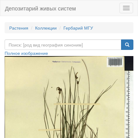
Депозитарий живых систем
Навиг
Растения
Коллекции
Гербарий МГУ
Полное изображение