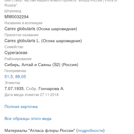
Russia".
Штрихкод
MW0032294
Название в коллекции
Carex globularis (Осока шаровидная)
Принятое название
Carex globularis L. (Осока шаровидная)
Семейство
Cyperaceae
Районирование
Сибирь, Алтай и Саяны (S2) (Россия)
Геопривязка
51,5, 88,05
Этикетка
7.07.1935.
Собр.
Гончарова А.
Дата ввода этикетки
27.11.2018
Полная карточка
Все образцы этого вида
Материалы "Атласа флоры России" (
подробности
)