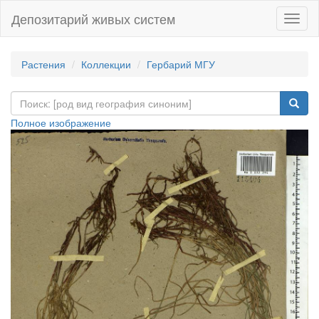
Депозитарий живых систем
Навиг
Растения
Коллекции
Гербарий МГУ
Полное изображение