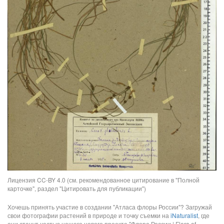
Лицензия CC-BY 4.0 (см. рекомендованное цитирование в "Полной
карточке", раздел "Цитировать для публикации")
Хочешь принять участие в создании "Атласа флоры России"? Загружай
свои фотографии растений в природе и точку съемки на
iNaturalist
, где
они станут частью нашего нового проекта "Флора России | Flora of