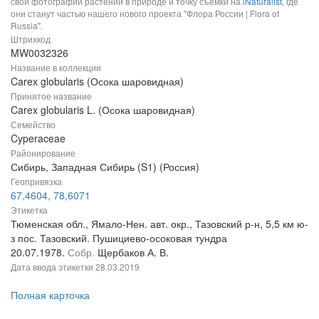
свои фотографии растений в природе и точку съемки на
iNaturalist
, где
они станут частью нашего нового проекта "Флора России | Flora of
Russia".
Штрихкод
MW0032326
Название в коллекции
Carex globularis (Осока шаровидная)
Принятое название
Carex globularis L. (Осока шаровидная)
Семейство
Cyperaceae
Районирование
Сибирь, Западная Сибирь (S1) (Россия)
Геопривязка
67,4604, 78,6071
Этикетка
Тюменская обл., Ямало-Нен. авт. окр., Тазовский р-н, 5,5 км ю-
з пос. Тазовский. Пушициево-осоковая тундра
20.07.1978.
Собр.
Щербаков А. В.
Дата ввода этикетки
28.03.2019
Полная карточка