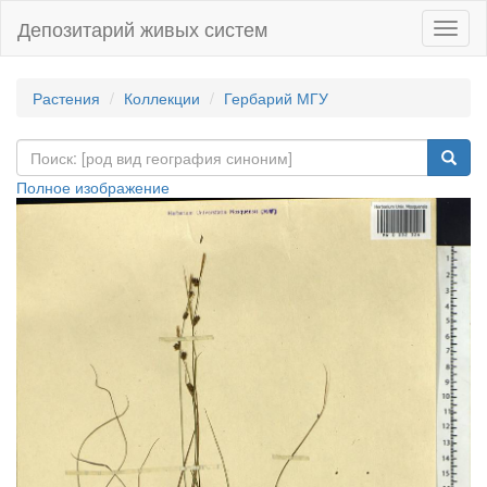
Депозитарий живых систем
Навиг
Растения
Коллекции
Гербарий МГУ
Полное изображение