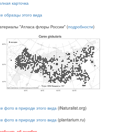
олная карточка
се образцы этого вида
атериалы "Атласа флоры России" (
подробности
)
се фото в природе этого вида
(iNaturalist.org)
се фото в природе этого вида
(plantarium.ru)
ообщить об ошибке