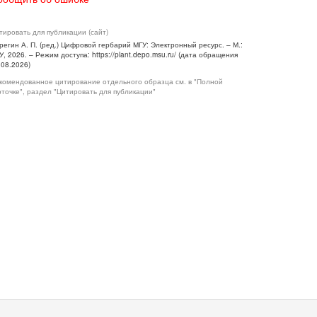
тировать для публикации (сайт)
регин А. П. (ред.) Цифровой гербарий МГУ: Электронный ресурс. – М.:
У, 2026. – Режим доступа: https://plant.depo.msu.ru/ (дата обращения
.08.2026)
комендованное цитирование отдельного образца см. в "Полной
рточке", раздел "Цитировать для публикации"