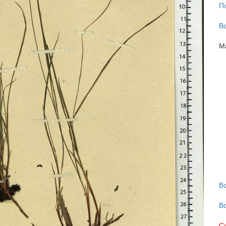
П
В
М
В
В
С