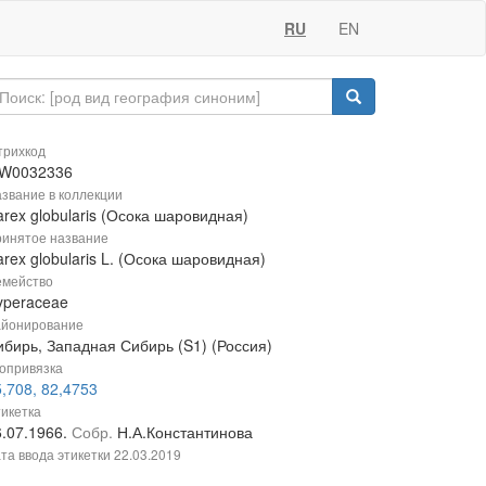
RU
EN
рихкод
W0032336
звание в коллекции
rex globularis (Осока шаровидная)
инятое название
rex globularis L. (Осока шаровидная)
мейство
yperaceae
йонирование
ибирь, Западная Сибирь (S1) (Россия)
опривязка
,708, 82,4753
икетка
6.07.1966.
Собр.
Н.А.Константинова
та ввода этикетки
22.03.2019