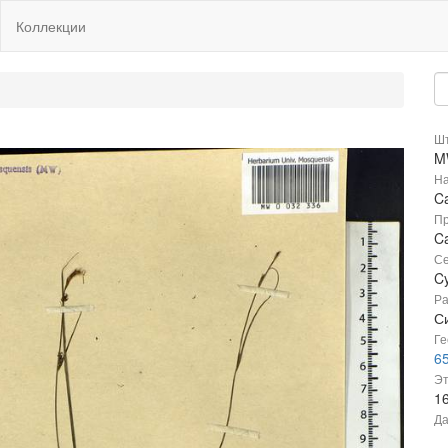
Коллекции
Шт
M
На
Ca
Пр
Ca
Се
C
Ра
С
Ге
65
Эт
1
Да