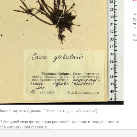
Ци
Се
МГ
06
Ре
ка
олной карточке", раздел "Цитировать для публикации")
? Загружай свои фотографии растений в природе и точку съемки на
ра России | Flora of Russia".