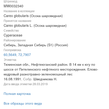
Штрихкод
MW0032340
Название в коллекции
Carex globularis (Осока шаровидная)
Принятое название
Carex globularis L. (Осока шаровидная)
Семейство
Cyperaceae
Районирование
Сибирь, Западная Сибирь (S1) (Россия)
Геопривязка
60,5649, 72,7907
Этикетка
Тюменская обл., Нефтеюганский район. В 14 км к югу по
шоссе от Пителинского нефтяного месторождения. Елово-
кедровый разнотравно-зеленомошный лес
16.08.1991.
Собр.
Шведчикова Н.
Дата ввода этикетки
28.03.2019
Полная карточка
Все образцы этого вида