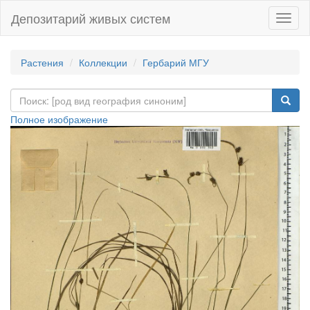
Депозитарий живых систем
Навиг
Растения
Коллекции
Гербарий МГУ
Полное изображение